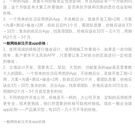
2、一样的App，质量不同价格肯定也受影响，并且App还有一个升级的问
题，这个升级是有大量工作要做的，是否承担升级和完善的责任也会影响
价格。
3、一个简单的生活应用类的App，不依赖后台，直接开发工期=2周，方案
+沟通+测试+修改=2周，前前后后约1个月，看团队质量，价格应该在3万
～10万；复杂的前后台App，找靠谱团队，价格应该在10万～几十万，周期
约2个月～3个月。
一般网络标注开发app价格：
1、使用现成的模板进行修改设计。使用模板工作量较小，如果是一款功能
简单，客户要求不太高的APP，只需要让美工对前台的页面进行一定程度
的修改，
2、立项设计开发。需要美工、策划、大型的、功能复杂的app甚至需要数
十人的团队。一个简单的生活应用类的App，不依赖后台，直接开发工期=2
周，方案+沟通+测试+修改=2周，前前后后约1个月，看团队质量，价格应
该在3万～10万;复杂的前、后台App，找靠谱团队，价格应该在10万左右，
周期约2个月～3个月甚至更长时间;
3、不同的软件开发公司，价格是不一样的，大公司开发、定制的应用程序
更专业，技术更熟练，他们所需要的价格可能相对较低。现在一般企业级
app应用——产品展示型，有10万～几十万不等的价格。
一般网络标注开发app价格