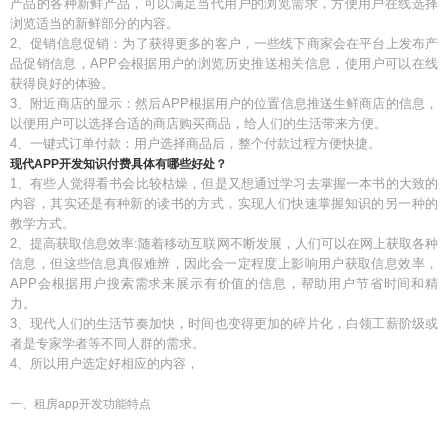
产品的各种新鲜产品，可以满足当代用户的浏览需求，方便用户在线选择
浏览适当的新鲜部分的内容。
2、促销信息促销：为了获得更多的客户，一些线下商家会在平台上发布产
品促销信息，APP会根据用户的浏览历史推送相关信息，使用户可以在线
获得良好的体验。
3、附近商店的显示：然后APP根据用户的位置信息推送生鲜商店的信息，
以便用户可以选择合适的商店购买商品，给人们的生活带来方便。
4、一键式订单付款：用户选择商品后，整个付款过程方便快捷。
现代APP开发知识付费具体有哪些好处？
1、有些人觉得看书会比较枯燥，但是又想通过学习去掌握一本书的大致的
内容，其实还是有种新的读书的方式，实现人们快速掌握知识的另一种的
教学方式。
2、提高获取信息效率:随着移动互联网不断发展，人们可以在网上获取各种
信息，但这些信息真假难辨，因此会一定程度上影响用户获取信息效率，
APP会根据用户搜索需求来展示有价值的信息，帮助用户节省时间和精
力。
3、现代人们的生活节奏加快，时间也变得更加的碎片化，白领工薪阶级或
者是专家学者等不同人群的需求。
4、所以用户选定好相应的内容，
一、租房app开发功能特点