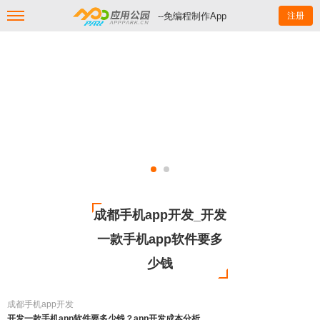
--免编程制作App
注册
成都手机app开发_开发
一款手机app软件要多
少钱
成都手机app开发
开发一款手机app软件要多少钱？app开发成本分析