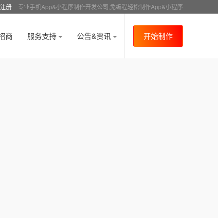
注册
专业手机App&小程序制作开发公司,免编程轻松制作App&小程序
招商
服务支持
公告&资讯
开始制作