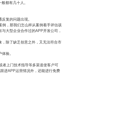
一般都有几十人。
通反复的问题出现。
的案例，那我们怎么样从案例着手评估该
有与大型企业合作过的APP开发公司，
象，除了缺乏创意之外，又无法符合市
户体验。
助或者上门技术指导等多渠道使客户可
跟进APP运营情况外，还能进行免费