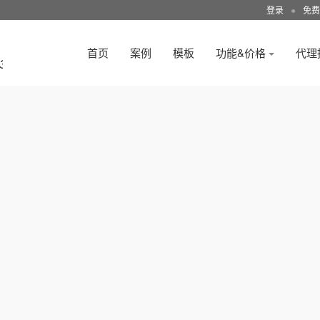
登录
●
免费
首页
案例
模板
功能&价格
代理
3