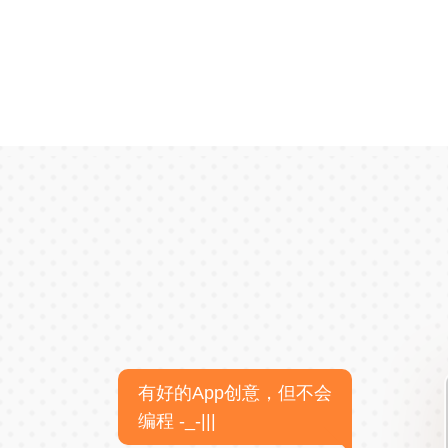
有好的App创意，但不会
编程 -_-|||