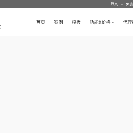
登录
●
免费
首页
案例
模板
功能&价格
代理
3