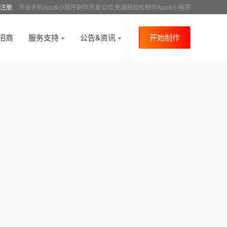
注册
专业手机App&小程序制作开发公司,免编程轻松制作App&小程序
招商
服务支持
公告&资讯
开始制作