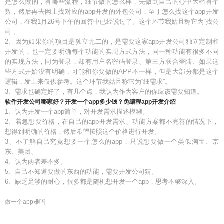
是怎么做的，有哪些流程，细节做的怎么样，先做到自己的心中大楷有个
数，然后再去网上找对应的app开发的外包公司，至于怎么找这个app开发
公司，在我1月26号下午的回答中已经说过了。这个环节我姑且称它为“找公
司”。
2、因为如果你的项目是独立无二的，是需要这家app开发公司独立定制和
开发的，也一定要明确每个功能的实现方式方法，同一种功能有很多不同
的实现方法，同为登录，却有用户名密码登录、第三方联合登陆、如果这
些方式开始没有明确，可能和你要做的APP不一样，但是大部分都是这个
逻辑，发上来仅供参考。这个环节我姑且称它为“细需求”。
3、需求也确定好了，有几个点，我认为作为客户的你应该需要知道。
软件开发公司哪家好？开发一个app多少钱？免编程app开发介绍
1、认为开发一个app简单，对开发需求描述模糊。
2、着急想要价格，在自己的app开发需求、功能方案都不完善的情况下，
想得到明确的价格，然后希望按照这个价格进行开发。
3、不了解自己究竟想要一个怎么的app，只说想要做一个类似淘宝、京
东、美团、
4、认为两者差不多。
5、自己不知道要做的东西的功能，需要开发公司猜。
6、缺乏足够的耐心，很多都是随机想开发一个app，思考不够深入。
做一个app难吗