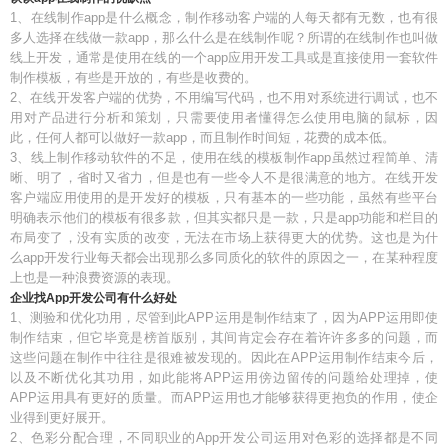
1、在线制作app是什么概念，制作移动客户端的人每天都有无数，也有很
多人选择在线做一款app，那么什么是在线制作呢？所谓的在线制作也叫做
线上开发，通常是使用在线的一个app应用开发工具或是直接使用一套软件
制作模板，有些是开放的，有些是收费的。
2、在线开发客户端的优势，不用编写代码，也不用对系统进行调试，也不
用对产品进行分析和策划，只需要使用者懂得怎么使用电脑的鼠标，因
此，任何人都可以做好一款app，而且制作时间短，花费的成本低。
3、线上制作移动软件的不足，使用在线的模板制作app虽然过程简单、清
晰、明了，省时又省力，但是也有一些令人不是很满意的地方。在线开发
客户端应用使用的是开发好的模板，只有基本的一些功能，虽然有些平台
明确表示他们的模板有很多款，但其实都只是一款，只是app功能和栏目的
布局变了，没有实质的改变，无法在市场上获得更大的优势。这也是为什
么app开发行业每天都会出现那么多同质化的软件的原因之一，在某种程度
上也是一种浪费资源的表现。
企业找App开发公司有什么好处
1、测验和优化功用，尽管到此APP运用是制作结束了，因为APP运用即使
制作结束，但它毕竟是榜首版别，其间肯定会存在着许许多多的问题，而
这些问题在制作中往往是很难被发现的。因此在APP运用制作结束今后，
以及不断优化其功用，如此能将APP运用傍边留传的问题给处理掉，使
APP运用具有更好的质量。而APP运用也才能够获得更抱负的作用，使企
业得到更好展开。
2、色彩分配合理，不同职业的App开发公司运用对色彩的选择都是不同