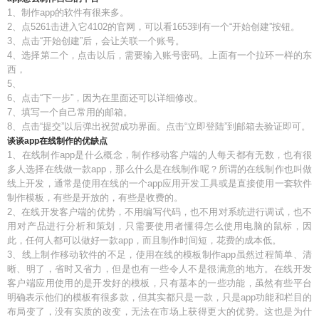
1、制作app的软件有很来多。
2、点5261击进入它4102的官网，可以看1653到有一个“开始创建”按钮。
3、点击“开始创建”后，会让关联一个账号。
4、选择第二个，点击以后，需要输入账号密码。上面有一个拉环一样的东
西，
5、
6、点击“下一步”，因为在里面还可以详细修改。
7、填写一个自己常用的邮箱。
8、点击“提交”以后弹出祝贺成功界面。点击“立即登陆”到邮箱去验证即可。
谈谈app在线制作的优缺点
1、在线制作app是什么概念，制作移动客户端的人每天都有无数，也有很
多人选择在线做一款app，那么什么是在线制作呢？所谓的在线制作也叫做
线上开发，通常是使用在线的一个app应用开发工具或是直接使用一套软件
制作模板，有些是开放的，有些是收费的。
2、在线开发客户端的优势，不用编写代码，也不用对系统进行调试，也不
用对产品进行分析和策划，只需要使用者懂得怎么使用电脑的鼠标，因
此，任何人都可以做好一款app，而且制作时间短，花费的成本低。
3、线上制作移动软件的不足，使用在线的模板制作app虽然过程简单、清
晰、明了，省时又省力，但是也有一些令人不是很满意的地方。在线开发
客户端应用使用的是开发好的模板，只有基本的一些功能，虽然有些平台
明确表示他们的模板有很多款，但其实都只是一款，只是app功能和栏目的
布局变了，没有实质的改变，无法在市场上获得更大的优势。这也是为什