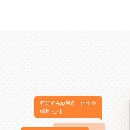
有好的App创意，但不会
编程 -_-|||