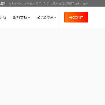
注册
专业手机App&小程序制作开发公司,免编程轻松制作App&小程序
招商
服务支持
公告&资讯
开始制作