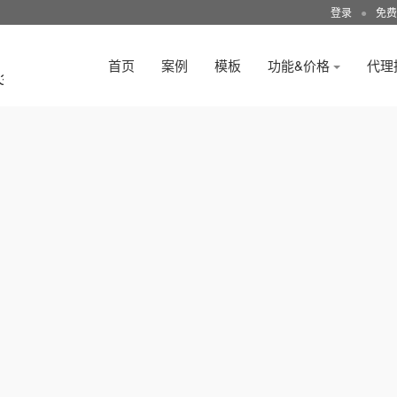
登录
●
免费
首页
案例
模板
功能&价格
代理
3