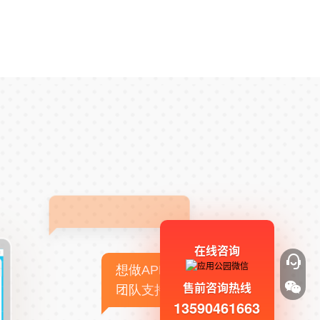
在线咨询
想做APP，但没有技术
售前咨询热线
团队支持
13590461663