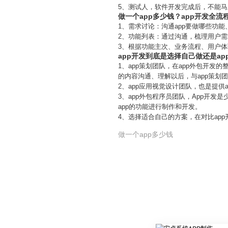
5、测试人，软件开发完成后，不能
做一个app多少钱？app开发全流
1、需求讨论：沟通app要做哪些功
2、功能列表：通过沟通，梳理用户需
3、根据功能主次、业务流程、用户体
app开发到底是选择自己做还是ap
1、app策划团队，在app外包开发
的内容沟通、理解以后，与app策划团
2、app应用视觉设计团队，也是提供
3、app外包程序员团队，App开发
app的功能进行制作和开发。
4、选择适合自己的方案，在对比ap
做一个app多少钱