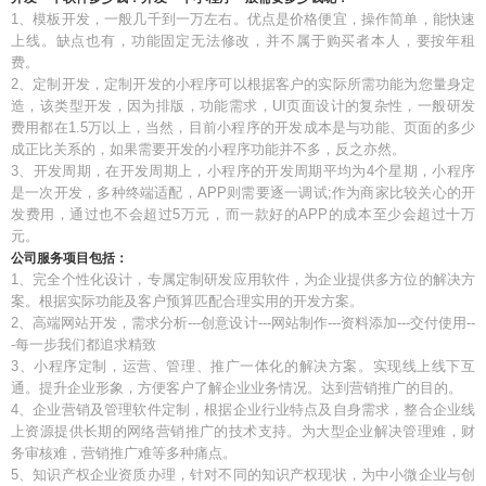
1、模板开发，一般几千到一万左右。优点是价格便宜，操作简单，能快速
上线。缺点也有，功能固定无法修改，并不属于购买者本人，要按年租
费。
2、定制开发，定制开发的小程序可以根据客户的实际所需功能为您量身定
造，该类型开发，因为排版，功能需求，UI页面设计的复杂性，一般研发
费用都在1.5万以上，当然，目前小程序的开发成本是与功能、页面的多少
成正比关系的，如果需要开发的小程序功能并不多，反之亦然。
3、开发周期，在开发周期上，小程序的开发周期平均为4个星期，小程序
是一次开发，多种终端适配，APP则需要逐一调试;作为商家比较关心的开
发费用，通过也不会超过5万元，而一款好的APP的成本至少会超过十万
元。
公司服务项目包括：
1、完全个性化设计，专属定制研发应用软件，为企业提供多方位的解决方
案。根据实际功能及客户预算匹配合理实用的开发方案。
2、高端网站开发，需求分析---创意设计---网站制作---资料添加---交付使用--
-每一步我们都追求精致
3、小程序定制，运营、管理、推广一体化的解决方案。实现线上线下互
通。提升企业形象，方便客户了解企业业务情况。达到营销推广的目的。
4、企业营销及管理软件定制，根据企业行业特点及自身需求，整合企业线
上资源提供长期的网络营销推广的技术支持。为大型企业解决管理难，财
务审核难，营销推广难等多种痛点。
5、知识产权企业资质办理，针对不同的知识产权现状，为中小微企业与创