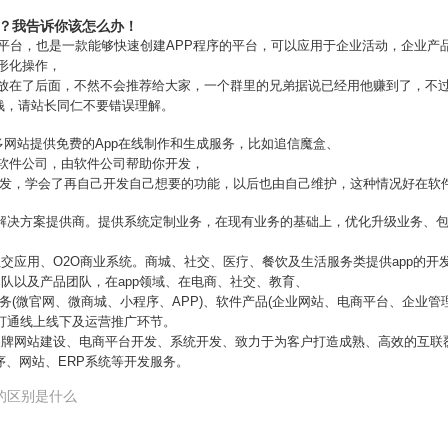
p？我告诉你该怎么办！
PP平台，也是一款能够快速创建APP程序的平台，可以应用于企业活动，企业
图形化操作，
个放在了后面，不然不会推荐给大家，一个群里的兄弟据说已经用他赚到了，不
钱，请站长同仁不要错误理解。
好多网站提供免费的App在线制作和生成服务，比如追信魔盒、
给软件公司，由软件公司帮助你开发，
开发，学会了再自己开发自己想要的功能，以后也由自己维护，这种情况好在软
用解决方案提供商。提供系统定制业务，在现有业务的基础上，优化升级业务、
社交应用、O2O商业系统。商城、社交、医疗、餐饮及生活服务类提供app的开
团队以及产品团队，在app领域、在电商、社交、教育、
务(微官网、微商城、小程序、APP)、软件产品(企业网站、电商平台、企业管
户打通线上线下及运营推广环节。
端品牌网站建设、电商平台开发、系统开发、致力于为客户打造成熟、高效的互
序、网站、ERP系统等开发服务。
的区别是什么