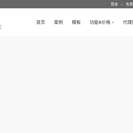
登录
●
免费
首页
案例
模板
功能&价格
代理
3