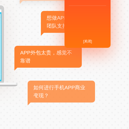
想做APP，但没有技术
团队支持
[关闭]
APP外包太贵，感觉不
靠谱
如何进行手机APP商业
变现？