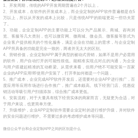
1、开发周期，传统的APP开发周期普遍在2个月以上，
2、开发成本，在软件的开发成本上，而企业定制的APP软件普遍都是在5
万以上，所以从开发的成本上比较，只是传统APP的前端更花一些功夫罢
了。
3、功能，企业定制APP的主要功能上可以分为产品展示、商城、咨询浏
览、客服等几大类别，也可以微官网、微商城、微会员、微客服等形式为
企业客户提供相关的个性化服务，满足企业在功能上的需求，与企业定制
APP所具备的功能是完全一致的，两者并无太大的区别。
4、营销价值，企业定制APP属于典型的被动式营销，如果不是用户必需用
的软件，用户自动打开的可能性很低。能精准实现点对点的沟通，为企业
与用户搭建起精准的互动桥梁。从需求来看，但用户绝不可能安装一百家
企业的APP应用!即使用户安装了，打开率如何都是一个问题，
5、推广成本，企业完成APP软件开发后，还需要对企业APP进行推广，百
度应用等应用市场进行合作推广，推广成本颇高。线下经营门店、优惠促
销活动等吸引用户扫描添加，综合推广成本更低。
6、安装流程，对于大量具有线下经营实体的商家而言，无疑更为合适，对
于用户来说，也更简单方便。
7、升级维护，企业APP定制软件需要企业定时的进行维护升级，并对软件
的安全问题进行维护。不需要过多的考虑维护成本等问题。
微信公众平台和企业定制APP之间的区别是什么