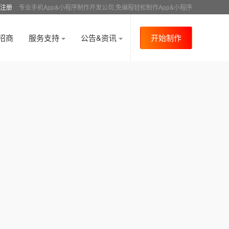
注册
专业手机App&小程序制作开发公司,免编程轻松制作App&小程序
招商
服务支持
公告&资讯
开始制作