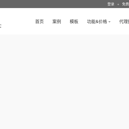
登录
●
免费
首页
案例
模板
功能&价格
代理
3