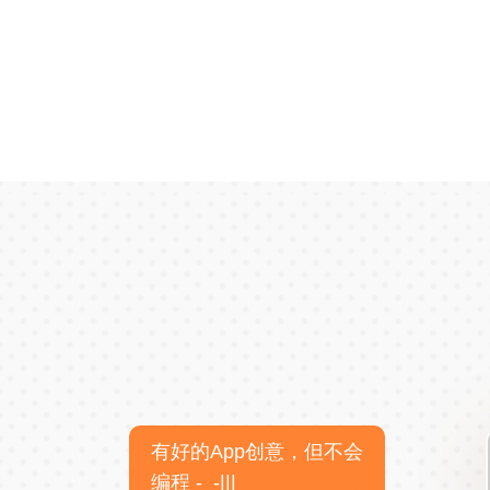
有好的App创意，但不会
编程 -_-|||