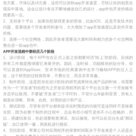
色方案，字体以及UI元素，这些可以加快app开发速度，尽快让你的创意在
现实中落地。这会让设计者在不断地修改自己的设计，app外包开发价格自
然要高一点。
2、支持多个平台，如果你想获得更多的营收，比如iOS、这是开发技术的
问题，需要很多个开发者同时参与，大大增加了app开发难度以及软件开发
价格。
3、选择一个社交网络，因此开发者需要花大量时间和精力把多个社交网络
整合进一款app当中。
APP开发流程中要经历几个阶段
1、设计阶段，每个APP在在正式上架之前都要经历“纸上”的阶段。后续的
所有工作都是围绕着它来展开的。因此，这时候，功能模块的划分等。你
可以直接到AppStore、安卓市场的经典案例中去学习畅销APP的过人之
处，这个研究的过程很简单，不费分文，而且非常有趣。
2、制作阶段，这是把你在设计阶段的研究成果转化成产品的时候，你需要
作为一个“开发者”到你想为之开发应用程序的某个平台去注册一个开发账号
并且学以致用。不要被“开发者”三个字吓到，不管什么年龄和背景，所有人
都喜欢清晰、简单、自然、好用的设计和产品，
3、测试阶段，尽管有些平台都有提供实时预览的功能可是这同样不意味着
全部，因为在整个制作的过程中，总会有些小细节是你不小心忽略的，所
以，搭建结束后，你必须要检查测试、加以修缮。你可以在后台生成“测试
版”，自己使用一遍，用真机进行模拟，
4、完结阶段，苹果公司对应用程序的审查时间取决于开发者是个人还是企