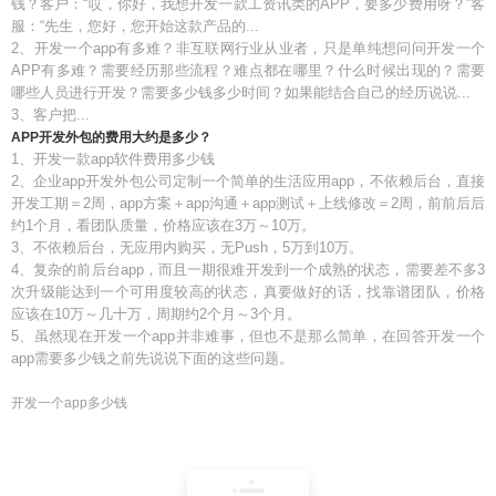
钱？客户：“哎，你好，我想开发一款工资讯类的APP，要多少费用呀？”客
服：“先生，您好，您开始这款产品的...
2、开发一个app有多难？非互联网行业从业者，只是单纯想问问开发一个
APP有多难？需要经历那些流程？难点都在哪里？什么时候出现的？需要
哪些人员进行开发？需要多少钱多少时间？如果能结合自己的经历说说...
3、客户把...
APP开发外包的费用大约是多少？
1、开发一款app软件费用多少钱
2、企业app开发外包公司定制一个简单的生活应用app，不依赖后台，直接
开发工期＝2周，app方案＋app沟通＋app测试＋上线修改＝2周，前前后后
约1个月，看团队质量，价格应该在3万～10万。
3、不依赖后台，无应用内购买，无Push，5万到10万。
4、复杂的前后台app，而且一期很难开发到一个成熟的状态，需要差不多3
次升级能达到一个可用度较高的状态，真要做好的话，找靠谱团队，价格
应该在10万～几十万，周期约2个月～3个月。
5、虽然现在开发一个app并非难事，但也不是那么简单，在回答开发一个
app需要多少钱之前先说说下面的这些问题。
开发一个app多少钱