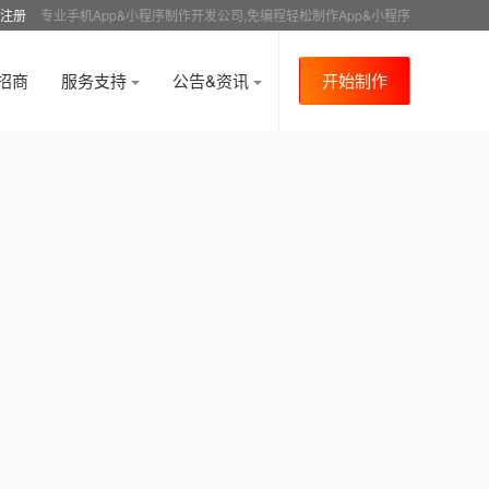
注册
专业手机App&小程序制作开发公司,免编程轻松制作App&小程序
招商
服务支持
公告&资讯
开始制作