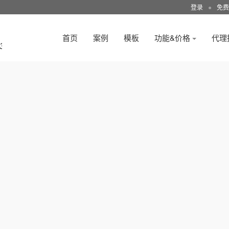
登录
●
免费
首页
案例
模板
功能&价格
代理
3