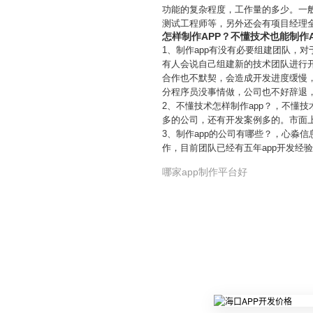
功能的复杂程度，工作量的多少。一般
测试工程师等，另外还会有项目经理
怎样制作APP？不懂技术也能制作A
1、制作app有没有必要组建团队，
有人会说自己组建新的技术团队进行
合作也不默契，会造成开发进度缓慢
分程序员没事情做，公司也不好辞退
2、不懂技术怎样制作app？，不懂
多的公司，还有开发案例多的。市面
3、制作app的公司有哪些？，心淼
作，目前团队已经有五年app开发经
哪家app制作平台好