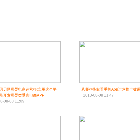
贝贝网母婴电商运营模式,用这个平
从哪些指标看手机App运营推广效
能开发母婴类垂直电商APP
2018-08-08 11:47
8-08-08 11:09