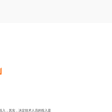
的投入，其实，决定技术人员的投入是