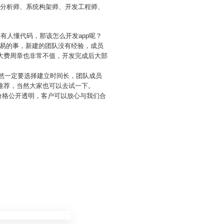
统分析师、系统构架师、开发工程师、
有人懂代码，那该怎么开发app呢？
易的事，新建的团队没有经验，成员
大费周章也非常不值，开发完成后大部
当然一定要选择建立时间长，团队成员
推荐，当然大家也可以去试一下。
发价格公开透明，客户可以放心与我们合