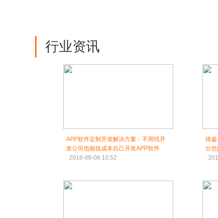
行业资讯
APP软件定制开发解决方案：不用找开
借鉴
发公司也能低成本自己开发APP软件
台也
2018-08-08 10:52
201