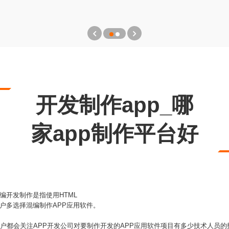
开发制作app_哪
家app制作平台好
编开发制作是指使用HTML
户多选择混编制作APP应用软件。
客户都会关注APP开发公司对要制作开发的APP应用软件项目有多少技术人员