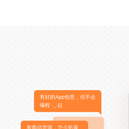
有好的App创意，但不会
编程 -_-|||
有商品货源，怎么拓展