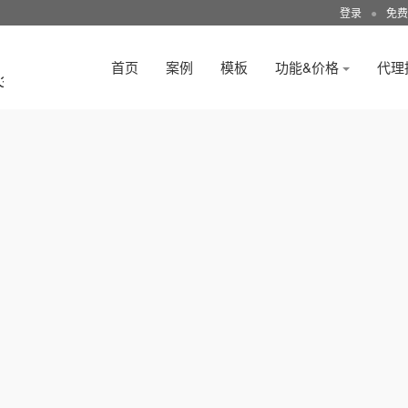
登录
●
免费
首页
案例
模板
功能&价格
代理
3