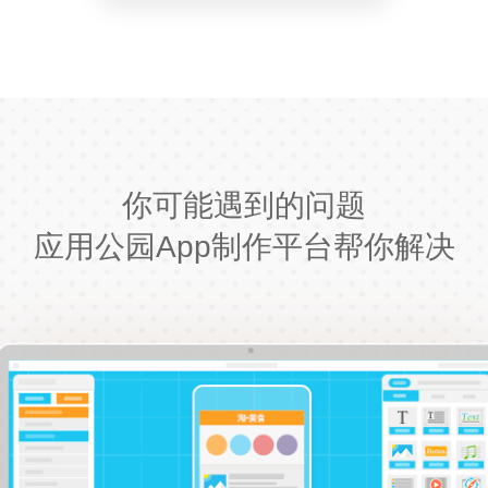
你可能遇到的问题
应用公园App制作平台帮你解决