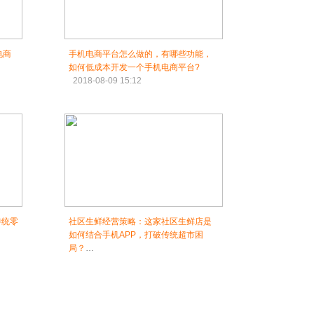
电商
手机电商平台怎么做的，有哪些功能，
如何低成本开发一个手机电商平台?
2018-08-09 15:12
传统零
社区生鲜经营策略：这家社区生鲜店是
如何结合手机APP，打破传统超市困
局？
2018-08-10 16:28