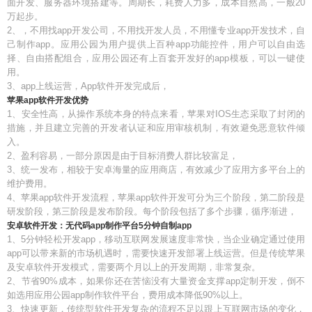
面开发、服务器环境搭建等。周期长，耗费人力多，成本自然高，一般20
万起步。
2、，不用找app开发公司，不用找开发人员，不用懂专业app开发技术，自
己制作app。应用公园为用户提供上百种app功能控件，用户可以自由选
择、自由搭配组合，应用公园还有上百套开发好的app模板，可以一键使
用。
3、app上线运营，App软件开发完成后，
苹果app软件开发优势
1、安全性高，从操作系统本身的特点来看，苹果对IOS生态采取了封闭的
措施，并且建立完善的开发者认证和应用审核机制，有效避免恶意软件倾
入。
2、盈利容易，一部分原因是由于目标消费人群比较富足，
3、统一发布，相较于安卓海量的应用商店，有效减少了应用方多平台上的
维护费用。
4、苹果app软件开发流程，苹果app软件开发可分为三个阶段，第二阶段是
研发阶段，第三阶段是发布阶段。每个阶段包括了多个步骤，循序渐进，
安卓软件开发：无代码app制作平台5分钟自制app
1、5分钟轻松开发app，移动互联网发展速度非常快，当企业确定通过使用
app可以带来新的市场机遇时，需要快速开发部署上线运营。但是传统苹果
及安卓软件开发模式，需要两个月以上的开发周期，非常复杂。
2、节省90%成本，如果你还在苦恼没有大量资金支撑app定制开发，倒不
如选用应用公园app制作软件平台，费用成本降低90%以上。
3、快速更新，传统型软件开发复杂的流程不足以跟上互联网市场的变化，