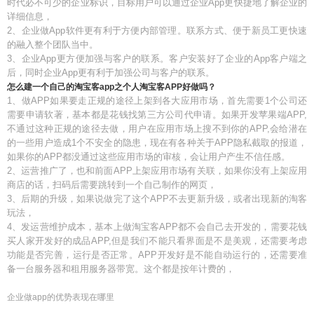
时代必不可少的企业标识，目标用户可以通过企业App更快捷地了解企业的
详细信息，
2、企业做App软件更有利于方便内部管理。联系方式、便于新员工更快速
的融入整个团队当中。
3、企业App更方便加强与客户的联系。客户安装好了企业的App客户端之
后，同时企业App更有利于加强公司与客户的联系。
怎么建一个自己的淘宝客app之个人淘宝客APP好做吗？
1、做APP如果要走正规的途径上架到各大应用市场，首先需要1个公司还
需要申请软著，基本都是花钱找第三方公司代申请。如果开发苹果端APP,
不通过这种正规的途径去做，用户在应用市场上搜不到你的APP,会给潜在
的一些用户造成1个不安全的隐患，现在有各种关于APP隐私截取的报道，
如果你的APP都没通过这些应用市场的审核，会让用户产生不信任感。
2、运营推广了，也和前面APP上架应用市场有关联，如果你没有上架应用
商店的话，扫码后需要跳转到一个自己制作的网页，
3、后期的升级，如果说做完了这个APP不去更新升级，或者出现新的淘客
玩法，
4、发运营维护成本，基本上做淘宝客APP都不会自己去开发的，需要花钱
买人家开发好的成品APP,但是我们不能只看界面是不是美观，还需要考虑
功能是否完善，运行是否正常。APP开发好是不能自动运行的，还需要准
备一台服务器和租用服务器带宽。这个都是按年计费的，
企业做app的优势表现在哪里