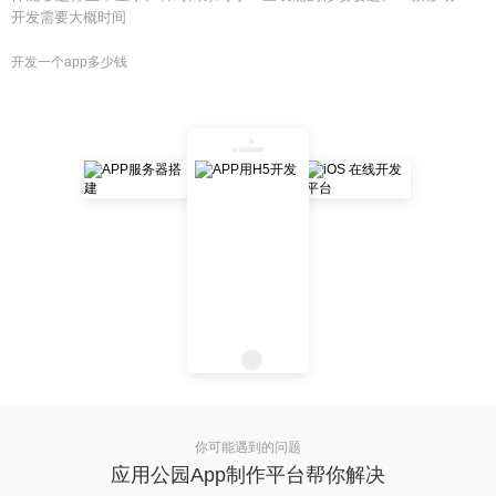
开发需要大概时间
开发一个app多少钱
你可能遇到的问题
应用公园App制作平台帮你解决