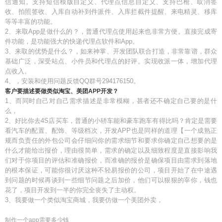
信通知。支持短信模版自定义、代理点信息自定义、支持巴枪、取消签
收、拍照签收、入库自动补到件派件、入库拦截件提醒、来电精灵、移库
等等丰富的功能。
2、来取App是做什么的？，普通代理点使用起来也非常方便。直接完成寄
件功能，是功能强大的快递代理点软件和App。
3、来取的优势是什么？，如来神掌、开发团队联合打造，非常靠谱，群众
基础广泛，深受站点、小件员和代理点的好评。实现收派一体，增加代理
点收入。
4、，安装和使用问题反馈QQ群号294176150。
客户要描述要做类似淘宝、美团APP开发？
1、而同时自己对自己需求描述是非常模糊，甚者还不确定自己要的是什
么，
2、好比你去4S店买车，普通的小轿车能和豪车跑车有得比吗？肯定是需要
看汽车的配置、配饰、等级档次，开发APP也是同样的道理【一个成熟正
规而负责任的外包公司会仔细问你的需求细节和要求你确定自己想要的是
什么才能给出报价，理由很简单，需求的确定以及细致程度是直接影响我
们对于你项目的评估和准确报价，而准确的报价是确保项目由需求到落地
的根本保证，可能你很讨厌这种不轻易报价的公司，项目开始了在中途遇
到问题的时候再谈到一些细节问题之后加价，他们可以狠狠的宰你，钱也
花了，项目开发到一半的你完全丧失了主动权。
3、我要做一个类似淘宝商城，我要仿做一个美团外卖，
制作一个app需要多少钱