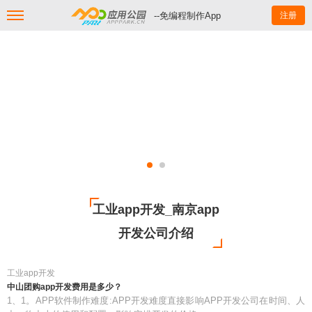
--免编程制作App
注册
工业app开发_南京app
开发公司介绍
工业app开发
中山团购app开发费用是多少？
1、1。APP软件制作难度:APP开发难度直接影响APP开发公司在时间、人