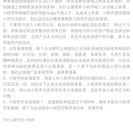
单单靠传统营销的方式是行不通的，而是需要依靠线上的渠道来做到。而
连接线上的销售渠道有很多种，为什么要推荐小程序呢？从功能上来看，
小程序所能够开发的功能与app不相上下；从成本上来看，小程序拥有更惊
人的引流形式，所以说无论从哪里看都是小程序开发比较靠谱。
2、只要用户进入小程序以后，都会自动弹出确实信息的窗口，相比于注
册、获取验证码这些繁杂的登录过程，相信绝大部分的用户都会选择这种
简单的形式吧。当用户点击允许以后，而且不会造成用户的方案，更不会
导致用户的流失。
3、运营效果明显，每个企业都可以根据自己企业的具体情况来使用相应的
营销功能，比方说：分销、拼团、团购、优惠劵、免单等等。当然不是说
哪种效果好，这样的结果往往是造成影响企业知名度与发展空间。当然这
些营销功能的效果还是十分显著的，是一个基于信任的基础上进行传播
的，因此运营推广起来更简单，效果更显著。
4、小程序的发展前景，很多人对小程序的发展空间感到担心，担心小程序
只是昙花一现。结合当下众多企业的现状来看，小程序的发展趋势还是一
片大好。所以说小程序还是具有非常大发展前景，现在开发小程序还为时
不晚。
5、小程序开发找谁好？，思捷智联科技成立于2009年，拥有丰富的小程序
开发案例。除了为企业提供小程序定制开发以外，想要开发，
为什么要开发小程序