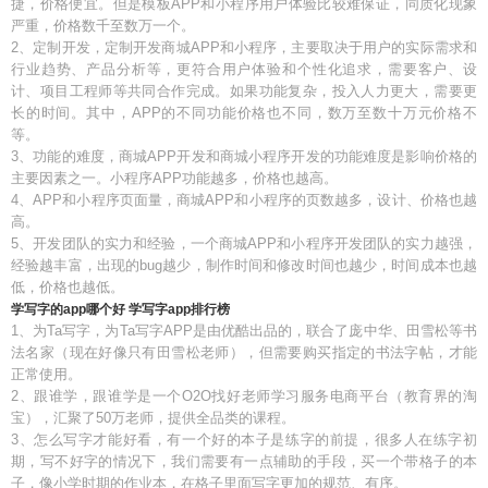
捷，价格便宜。但是模板APP和小程序用户体验比较难保证，同质化现象
严重，价格数千至数万一个。
2、定制开发，定制开发商城APP和小程序，主要取决于用户的实际需求和
行业趋势、产品分析等，更符合用户体验和个性化追求，需要客户、设
计、项目工程师等共同合作完成。如果功能复杂，投入人力更大，需要更
长的时间。其中，APP的不同功能价格也不同，数万至数十万元价格不
等。
3、功能的难度，商城APP开发和商城小程序开发的功能难度是影响价格的
主要因素之一。小程序APP功能越多，价格也越高。
4、APP和小程序页面量，商城APP和小程序的页数越多，设计、价格也越
高。
5、开发团队的实力和经验，一个商城APP和小程序开发团队的实力越强，
经验越丰富，出现的bug越少，制作时间和修改时间也越少，时间成本也越
低，价格也越低。
学写字的app哪个好 学写字app排行榜
1、为Ta写字，为Ta写字APP是由优酷出品的，联合了庞中华、田雪松等书
法名家（现在好像只有田雪松老师），但需要购买指定的书法字帖，才能
正常使用。
2、跟谁学，跟谁学是一个O2O找好老师学习服务电商平台（教育界的淘
宝），汇聚了50万老师，提供全品类的课程。
3、怎么写字才能好看，有一个好的本子是练字的前提，很多人在练字初
期，写不好字的情况下，我们需要有一点辅助的手段，买一个带格子的本
子，像小学时期的作业本，在格子里面写字更加的规范、有序。