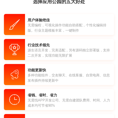
选择应用公园的五大好处
用户体验绝佳
无需编程，可视化操作功能自助搭配，个性化编辑排
版。行业主题模板丰富，一键制作
行业技术领先
源生语言开发，完美适配，另有源码独立部署版，支持
二次开发，实现功能无限扩展
功能更新快
多种功能组件，交友聊天、在线客服、自营电商、信息
发布插件持续更新中
省钱、省时、省力
无需找APP开发公司、无需自建团队费用、时间、人力
成本均可节省90%