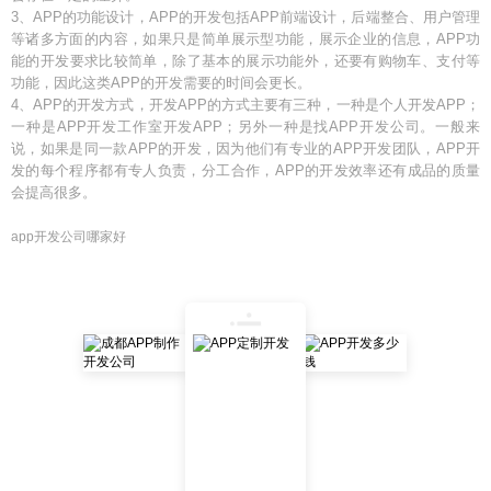
3、APP的功能设计，APP的开发包括APP前端设计，后端整合、用户管理
等诸多方面的内容，如果只是简单展示型功能，展示企业的信息，APP功
能的开发要求比较简单，除了基本的展示功能外，还要有购物车、支付等
功能，因此这类APP的开发需要的时间会更长。
4、APP的开发方式，开发APP的方式主要有三种，一种是个人开发APP；
一种是APP开发工作室开发APP；另外一种是找APP开发公司。一般来
说，如果是同一款APP的开发，因为他们有专业的APP开发团队，APP开
发的每个程序都有专人负责，分工合作，APP的开发效率还有成品的质量
会提高很多。
app开发公司哪家好