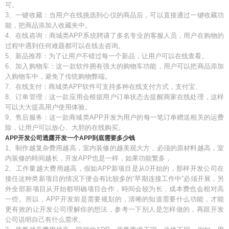
可。
3、一键收藏：当用户在线挑选到心仪的商品后，可以直接通过一键收藏功
能，把商品添加入收藏夹中。
4、在线咨询：商城类APP系统聘请了多名专业的客服人员，用户在购物的
过程中遇到任何难题都可以在线去咨询。
5、新品推荐：为了让用户不错过每一个新品，让用户可以在线查看。
6、加入购物车：这一款软件拥有强大的购物车功能，用户可以把商品添加
入购物车中，避免了传统购物弊端。
7、在线支付：商城类APP软件可支持多种在线支付方式，支付宝、
8、订单管理：这一款应用会根据用户订单状态去提醒商家在线处理，这样
可以大大提高用户使用体验。
9、售后服务：这一款商城类APP开发为用户的每一笔订单赠送相关的运费
险，让用户可以放心、大胆的在线购买。
APP开发公司透露开发一个APP到底需要多少钱
1、制作越复杂费用越高，室内装修的越美观大方，必须的原材料越高，室
内装修的時间越长，开发APP也是一样，如果功能繁多，
2、工作量越大费用越高，假如APP新项目是从0开始的，那样开发公司在
接任这种类新项目的情况下便会有比较多的“早期连接工作中”必须开展，另
外全部新项目从开始都明确项目合作，時间会较为长，成本费也会相对高
一些。所以，APP开发前是需要规划的，清晰的知道需要什么功能，才能
更有效的让开发公司理解你的想法，参考一下别人是怎样做的，再跟开发
公司说明自己有什么需求。