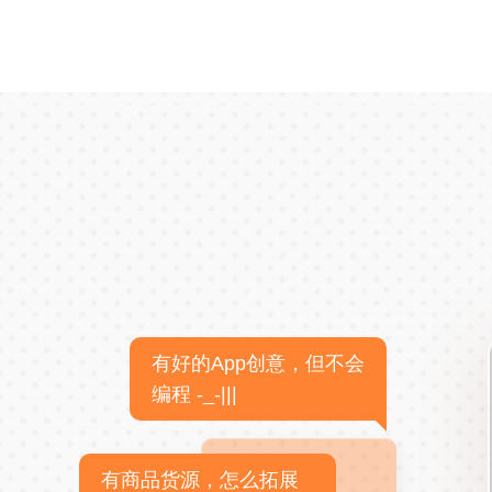
有好的App创意，但不会
编程 -_-|||
有商品货源，怎么拓展