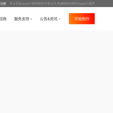
注册
专业手机App&小程序制作开发公司,免编程轻松制作App&小程序
招商
服务支持
公告&资讯
开始制作