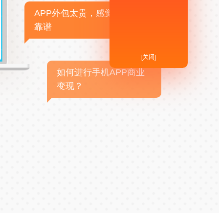
APP外包太贵，感觉不
靠谱
[关闭]
如何进行手机APP商业
变现？