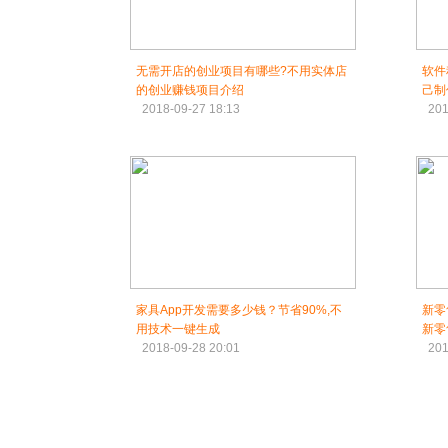
无需开店的创业项目有哪些?不用实体店
软件
的创业赚钱项目介绍
己制
2018-09-27 18:13
201
家具App开发需要多少钱？节省90%,不
新零
用技术一键生成
新零
2018-09-28 20:01
201