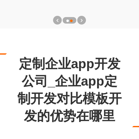
定制企业app开发
公司_企业app定
制开发对比模板开
发的优势在哪里