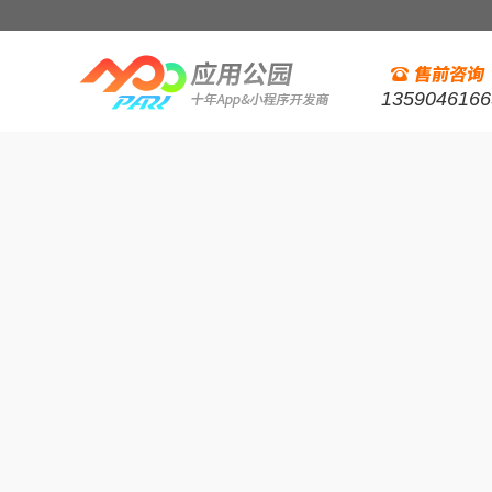
1359046166