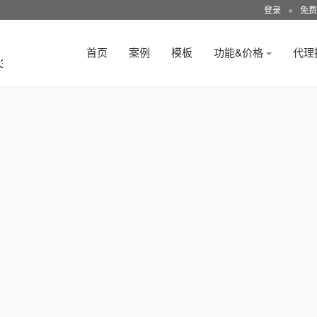
登录
●
免费
首页
案例
模板
功能&价格
代理
3