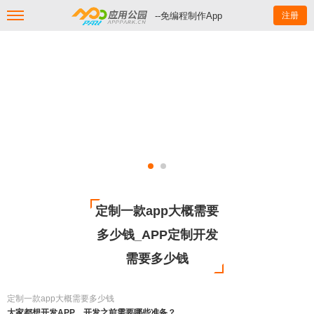
--免编程制作App
注册
定制一款app大概需要
多少钱_APP定制开发
需要多少钱
定制一款app大概需要多少钱
大家都想开发APP，开发之前需要哪些准备？