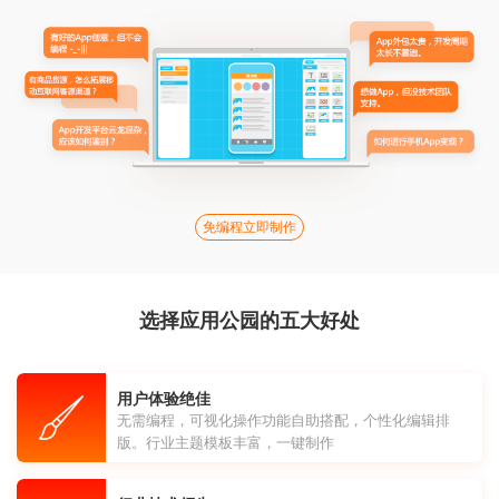
免编程立即制作
选择应用公园的五大好处
用户体验绝佳
无需编程，可视化操作功能自助搭配，个性化编辑排
版。行业主题模板丰富，一键制作