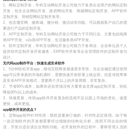
1、网站定制开发，华科互动网站开发公司致力于各类企业用户的网站定制
开发，包含企业网站开发、政府网站开发、商城网站定制开发、APP软件
定制开发、营销型网站定制开发等。
2、包含微官网、微商城、微分销、微活动等功能。可以根据客户自己的需
要进行产品的定制开发。
3、APP定制开发，华科互动网站开发公司致力于不同行业、主要包括电商
类APP开发、o2o类APP开发、生活服务类APP开发。
4、软件定制开发，华科互动网站开发公司致力于各商业、企业单位及个人
提供软件定制开发开发服务，ERP软件开发等企业管理软件的定制开发与
设计。
无代码app制作平台：快速生成安卓软件
1、5分钟轻松开发app，移动互联网发展速度非常快，当企业确定通过使用
app可以带来新的市场机遇时，需要快速开发部署上线运营。但是传统苹果
及安卓APP开发模式，需要两个月以上的开发周期，非常复杂。
2、节省90%成本，如果你还在苦恼没有大量资金支撑app定制开发，轻松
降低90%以上的成本。
3、快速更新，传统app软件开发复杂的流程不足以跟上市场的变化，速度
更快，成本更低。
app软件开发的优点？
1、定制app软件针对性强：既然是量身订做的，针对性必定很强。由于每
一款定制软件的开发都需要经过细致的结构化分析，按照不同企业的情
况，开发出适合该企业用的功能。在开发软件的过程中，要将管理人员的