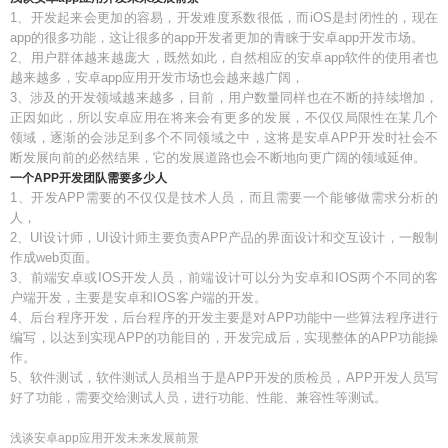
1、开发起来会更加的容易，开发难度系数很低，而iOS是封闭性的，现在
app的很多功能，这让很多的app开发者更加的青睐于安卓app开发市场。
2、用户群体越来越庞大，既然如此，自然相应的安卓app软件的使用者也
越来越多，安卓app应用开发市场也会越来越广阔，
3、涉及的开发领域越来越多，目前，用户数量同样也在不断的持续增加，
正因如此，所以安卓应用在将来会有更多的发展，不仅仅局限性在某几个
领域，逐渐的会涉足到多个不同领域之中，这将是安卓APP开发时社会不
断发展向前的必然结果，它的发展道路也会不断地向更广阔的领域延伸。
一个APP开发团队需要多少人
1、开发APP需要的不仅仅是技术人员，而且需要一个能够做需求分析的
人，
2、UI设计师，UI设计师主要负责APP产品的界面设计和交互设计，一般制
作成web页面。
3、前端安卓或IOS开发人员，前端设计可以分为安卓和IOS两个不同的客
户端开发，主要是安卓和IOS客户端的开发。
4、后台程序开发，后台程序的开发主要是对APP功能中一些算法程序进行
编写，以达到实现APP的功能目的，开发完成后，实现整体的APP功能操
作。
5、软件测试，软件测试人员相当于是APP开发的质检员，APP开发人员写
好了功能，需要交给测试人员，进行功能、性能、兼容性等测试。
浅谈安卓app应用开发未来发展前景