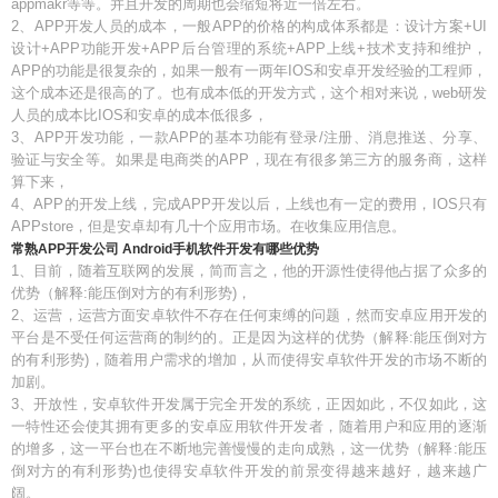
appmakr等等。并且开发的周期也会缩短将近一倍左右。
2、APP开发人员的成本，一般APP的价格的构成体系都是：设计方案+UI
设计+APP功能开发+APP后台管理的系统+APP上线+技术支持和维护，
APP的功能是很复杂的，如果一般有一两年IOS和安卓开发经验的工程师，
这个成本还是很高的了。也有成本低的开发方式，这个相对来说，web研发
人员的成本比IOS和安卓的成本低很多，
3、APP开发功能，一款APP的基本功能有登录/注册、消息推送、分享、
验证与安全等。如果是电商类的APP，现在有很多第三方的服务商，这样
算下来，
4、APP的开发上线，完成APP开发以后，上线也有一定的费用，IOS只有
APPstore，但是安卓却有几十个应用市场。在收集应用信息。
常熟APP开发公司 Android手机软件开发有哪些优势
1、目前，随着互联网的发展，简而言之，他的开源性使得他占据了众多的
优势（解释:能压倒对方的有利形势)，
2、运营，运营方面安卓软件不存在任何束缚的问题，然而安卓应用开发的
平台是不受任何运营商的制约的。正是因为这样的优势（解释:能压倒对方
的有利形势)，随着用户需求的增加，从而使得安卓软件开发的市场不断的
加剧。
3、开放性，安卓软件开发属于完全开发的系统，正因如此，不仅如此，这
一特性还会使其拥有更多的安卓应用软件开发者，随着用户和应用的逐渐
的增多，这一平台也在不断地完善慢慢的走向成熟，这一优势（解释:能压
倒对方的有利形势)也使得安卓软件开发的前景变得越来越好，越来越广
阔。