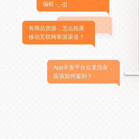
编程 -_-|||
有商品货源，怎么拓展
移动互联网客源渠道？
App开发平台云龙混杂，
应该如何鉴别？