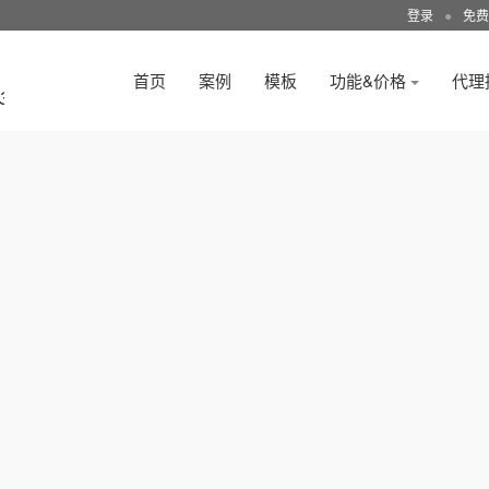
登录
●
免费
首页
案例
模板
功能&价格
代理
3