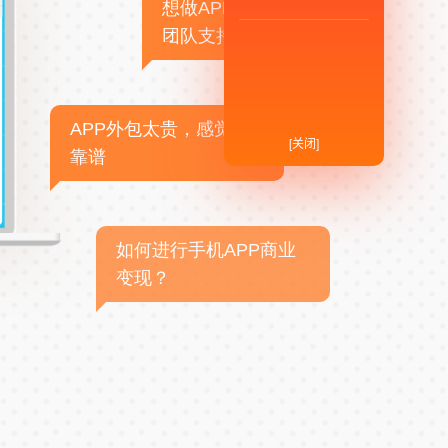
想做APP，但没有技术
团队支持
APP外包太贵，感觉不
[关闭]
靠谱
如何进行手机APP商业
变现？