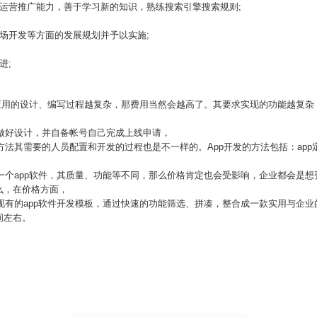
运营推广能力，善于学习新的知识，熟练搜索引擎搜索规则;
场开发等方面的发展规划并予以实施;
进;
pp应用的设计、编写过程越复杂，那费用当然会越高了。其要求实现的功能越复
已做好设计，并自备帐号自己完成上线申请，
方法其需要的人员配置和开发的过程也是不一样的。App开发的方法包括：app定
：一个app软件，其质量、功能等不同，那么价格肯定也会受影响，企业都会是想
么，在价格方面，
用现有的app软件开发模板，通过快速的功能筛选、拼凑，整合成一款实用与企业
间左右。