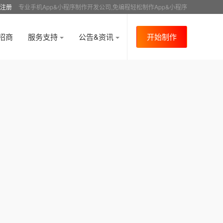
注册
专业手机App&小程序制作开发公司,免编程轻松制作App&小程序
招商
服务支持
公告&资讯
开始制作