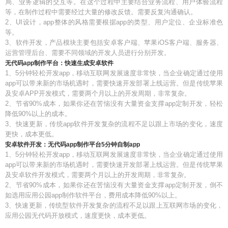
局、业务逻辑的交互等。在这个过程中主要结合业务流程、用户体验流程
等，在制作过程中需要经过大量的修改反馈。需要反复沟通确认。
2、UI设计，app整体的风格需要根据app的类型、用户定位、企业标准色
等。
3、软件开发，产品模块主要包括安卓客户端、苹果iOS客户端、服务器、
运营管理后台、需要不同领域的开发人员进行分别开发。
无代码app制作平台：快速生成安卓软件
1、5分钟轻松开发app，移动互联网发展速度非常快，当企业确定通过使用
app可以带来新的市场机遇时，需要快速开发部署上线运营。但是传统苹果
及安卓APP开发模式，需要两个月以上的开发周期，非常复杂。
2、节省90%成本，如果你还在苦恼没有大量资金支撑app定制开发，轻松
降低90%以上的成本。
3、快速更新，传统app软件开发复杂的流程不足以跟上市场的变化，速度
更快，成本更低。
安卓软件开发：无代码app制作平台5分钟自制app
1、5分钟轻松开发app，移动互联网发展速度非常快，当企业确定通过使用
app可以带来新的市场机遇时，需要快速开发部署上线运营。但是传统苹果
及安卓软件开发模式，需要两个月以上的开发周期，非常复杂。
2、节省90%成本，如果你还在苦恼没有大量资金支撑app定制开发，倒不
如选用应用公园app制作软件平台，费用成本降低90%以上。
3、快速更新，传统型软件开发复杂的流程不足以跟上互联网市场的变化，
应用公园无代码开放模式，速度更快，成本更低。