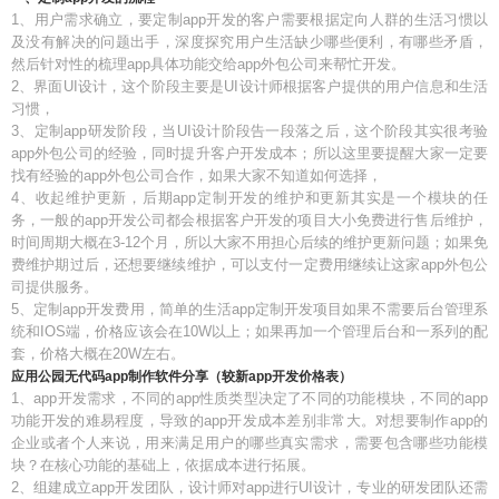
1、用户需求确立，要定制app开发的客户需要根据定向人群的生活习惯以
及没有解决的问题出手，深度探究用户生活缺少哪些便利，有哪些矛盾，
然后针对性的梳理app具体功能交给app外包公司来帮忙开发。
2、界面UI设计，这个阶段主要是UI设计师根据客户提供的用户信息和生活
习惯，
3、定制app研发阶段，当UI设计阶段告一段落之后，这个阶段其实很考验
app外包公司的经验，同时提升客户开发成本；所以这里要提醒大家一定要
找有经验的app外包公司合作，如果大家不知道如何选择，
4、收起维护更新，后期app定制开发的维护和更新其实是一个模块的任
务，一般的app开发公司都会根据客户开发的项目大小免费进行售后维护，
时间周期大概在3-12个月，所以大家不用担心后续的维护更新问题；如果免
费维护期过后，还想要继续维护，可以支付一定费用继续让这家app外包公
司提供服务。
5、定制app开发费用，简单的生活app定制开发项目如果不需要后台管理系
统和IOS端，价格应该会在10W以上；如果再加一个管理后台和一系列的配
套，价格大概在20W左右。
应用公园无代码app制作软件分享（较新app开发价格表）
1、app开发需求，不同的app性质类型决定了不同的功能模块，不同的app
功能开发的难易程度，导致的app开发成本差别非常大。对想要制作app的
企业或者个人来说，用来满足用户的哪些真实需求，需要包含哪些功能模
块？在核心功能的基础上，依据成本进行拓展。
2、组建成立app开发团队，设计师对app进行UI设计，专业的研发团队还需