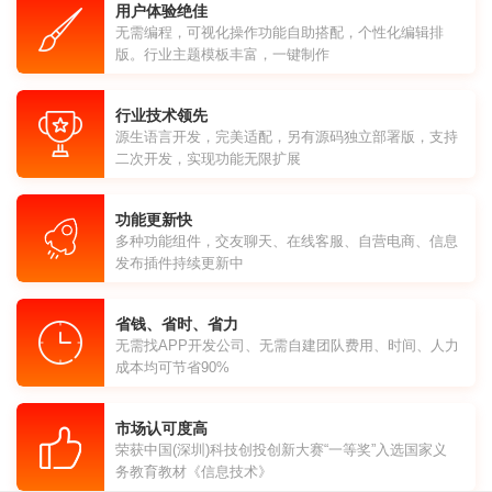
用户体验绝佳
无需编程，可视化操作功能自助搭配，个性化编辑排
版。行业主题模板丰富，一键制作
行业技术领先
源生语言开发，完美适配，另有源码独立部署版，支持
二次开发，实现功能无限扩展
功能更新快
多种功能组件，交友聊天、在线客服、自营电商、信息
发布插件持续更新中
省钱、省时、省力
无需找APP开发公司、无需自建团队费用、时间、人力
成本均可节省90%
市场认可度高
荣获中国(深圳)科技创投创新大赛“一等奖”入选国家义
务教育教材《信息技术》