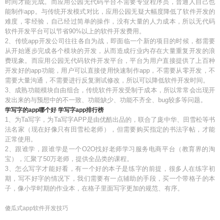
时间才能完成。而应用公园无代码平台不需要专业程序员，普通人自己也
能制作app。与传统开发模式对比，应用公园无疑大幅度降低了软件开发的
难度，零经验，自己经过简单的操作，没有大量的人力成本，所以无代码
软件开发平台可以节省90%以上的软件开发费用。
2、传统app开发公司往往各自为战，即面临一个新的项目的时候，都需要
从开始逐步完成各个模块的开发，从而造成行业内存在大量重复开发的浪
费现象。而应用公园无代码软件开发平台，平台为用户直接提供了上百种
开发好的app功能，用户可以直接使用快速制作app，不需要从零开发，不
需要大量沟通，不需要进行反复测试修改，所以可以降低软件开发时间。
3、成熟功能模块自由组合，传统软件开发受制于成本，所以常常会出现开
发出来的与预想中的不一致、功能缺少、功能不齐全、bug较多等问题。
学写字的app哪个好 学写字app排行榜
1、为Ta写字，为Ta写字APP是由优酷出品的，联合了庞中华、田雪松等书
法名家（现在好像只有田雪松老师），但需要购买指定的书法字帖，才能
正常使用。
2、跟谁学，跟谁学是一个O2O找好老师学习服务电商平台（教育界的淘
宝），汇聚了50万老师，提供全品类的课程。
3、怎么写字才能好看，有一个好的本子是练字的前提，很多人在练字初
期，写不好字的情况下，我们需要有一点辅助的手段，买一个带格子的本
子，像小学时期的作业本，在格子里面写字更加的规范、有序。
傻瓜式app软件开发技巧