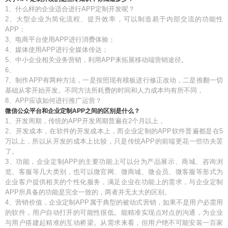
1、什么样的企业适合进行APP定制开发呢？
2、大型企业为简化流程、提升效率，可以制造易于内部交流的功能性
APP；
3、电商平台使用APP进行消费体验；
4、媒体使用APP进行全媒体传达；
5、中小企业相关业务营销，利用APP来拓展移动端营销途径。
6、
7、制作APP有两种方法，一是按照现有模板进行修正改动，二是推翻一切
基础从零开始开发。不同方法所耗费的时间和人力成本均有所不同，
8、APP应该如何进行推广运营？
微信公众平台和企业定制APP之间的区别是什么？
1、开发周期，传统的APP开发周期普遍在2个月以上，
2、开发成本，在软件的开发成本上，而企业定制的APP软件普遍都是在5
万以上，所以从开发的成本上比较，只是传统APP的前端更花一些功夫罢
了。
3、功能，企业定制APP的主要功能上可以分为产品展示、商城、咨询浏
览、客服等几大类别，也可以微官网、微商城、微会员、微客服等形式为
企业客户提供相关的个性化服务，满足企业在功能上的需求，与企业定制
APP所具备的功能是完全一致的，两者并无太大的区别。
4、营销价值，企业定制APP属于典型的被动式营销，如果不是用户必需用
的软件，用户自动打开的可能性很低。能精准实现点对点的沟通，为企业
与用户搭建起精准的互动桥梁。从需求来看，但用户绝不可能安装一百家