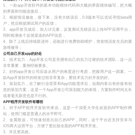
1、一款app开发软件的基本功能模块代码和大概的界面模块编写，把大概
的界面和功能连接后，
2、根据情况修改，接下来，没有大错误后，0.9版本可以尝试寻找beta用
户，然后根据测试用户的反馈；
3、app开发完成后，加入UI元素，反复测试无错误后上传APP应用平台，
同时检测各个反馈渠道的APP信息，
4、除了上线后持续跟进外，还能进行免费协助维护，突发情况发生后的紧
急维修等；
公司自己开发app的好处
1、技术实力，App开发公司是否拥有自己的实力过硬的技术团队，这一点
非常重要，案例经验要多。
2、好的app开发公司应该从用户的角度进行考虑，把握用户这一因素。一
款App开发软件的研发过程非常复杂，要技术实力好开发的好。
3、策划实力，在了解行业背景和App功能需求后，短期内拿出有价值有创
意的策划方案，这是一个App开发公司策划能力的体现，方案制作时间太长
或者毫无新意也是不行的。
APP程序开发软件有哪些
1、对于APP程序开发软件来说，这是一个深受大学生欢迎的APP制作网
站，使用门槛是普通人的水平即可。
2、金翼致远，可快速创造出自己的APP，同时，这个平台还支持安卓与
iOS两大运营平台，方便了更比较全面的APP程序开发。
3、并且更高效。