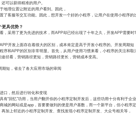
，还可以获得精准的用户。
基于地理位置让附近的用户看到。因此，
设置了客服等交互功能。因此，想开发一个好的小程序，让用户在使用小程序的
个更具优势？
看，采用了更为先进的技术，而APP却已经出现了十年之久，开发APP需要
和APP开发上面存在着很大的区别，成本肯定是高于开发小程序的。开发周期短
小程序和APP的区别非常明显。首先，从用户使用习惯来看，小程序的关注和取
的途径看，营销路径更短，营销路径更长，营销成本变高。
发周期短，省去了各大应用市场的审阅
多进口，然后进行转化和变现
具有“回忆”功用，当用户翻开你的小程序定制开发后，这些功用十分有利于企
商城的网站或是app，首要要做到的便是用户基数，而一个新平台，但小程序定
。再加上邻近的小程序定制开发、查找发现小程序定制开发、大众号相关等，