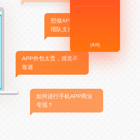
想做APP，但没有技术
团队支持
[关闭]
APP外包太贵，感觉不
靠谱
如何进行手机APP商业
变现？