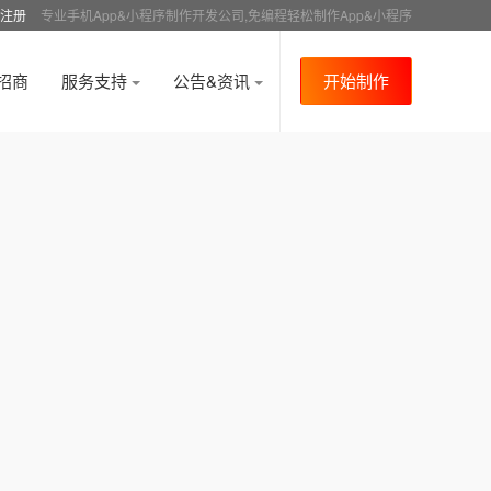
注册
专业手机App&小程序制作开发公司,免编程轻松制作App&小程序
招商
服务支持
公告&资讯
开始制作