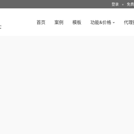
登录
●
免费
首页
案例
模板
功能&价格
代理
3