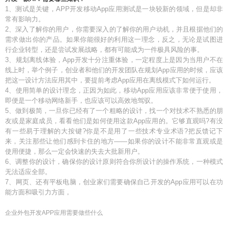
1、测试是关键，APP开发移动App应用测试是一块较新的领域，但是却非
常有影响力。
2、深入了解你的用户，你需要深入的了解你的用户动机，并且根据他们的
需求做出你的产品。如果你能很好的利用这一理念，反之，无论是试图进
行企业转型，还是尝试发展战略，都有可能成为一件极具风险的事。
3、规划离线体验，App开发十分注重体验，一定程度上是因为当用户不在
线上时，举个例子，创业者和他们的开发团队在规划App应用的时候，应该
把这一设计方法应用其中，要提前考虑App应用在离线模式下如何运行。
4、使用简单的设计理念，正因为如此，移动App应用应该非常便于使用，
即便是一个移动网络新手，也应该可以高效地驾驭。
5、做到极简，一旦你已经有了一个粗略的设计，找一个对技术不熟悉的朋
友或是家庭成员，看看他们是如何使用这款App应用的。它够直观吗?有没
有一些易于理解的大按键?你是不是用了一些技术专业术语?把反馈记下
来，关注那些让他们感到卡住的地方——如果你的设计不能非常直观或是
使用便捷，那么一定会快速的失去大批新用户。
6、调整你的设计，确保你的设计原则符合你所设计的操作系统，一种模式
无法适应全部。
7、网页、还有平板电脑，创业家们需要确保自己开发的App应用可以在功
能方面和吸引力方面，
企业外包开发APP应用需要做些什么