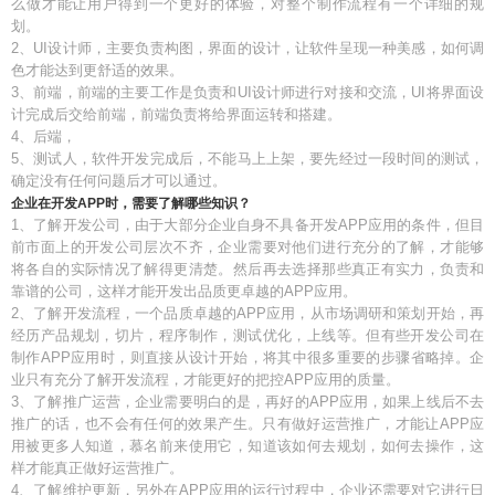
么做才能让用户得到一个更好的体验，对整个制作流程有一个详细的规
划。
2、UI设计师，主要负责构图，界面的设计，让软件呈现一种美感，如何调
色才能达到更舒适的效果。
3、前端，前端的主要工作是负责和UI设计师进行对接和交流，UI将界面设
计完成后交给前端，前端负责将给界面运转和搭建。
4、后端，
5、测试人，软件开发完成后，不能马上上架，要先经过一段时间的测试，
确定没有任何问题后才可以通过。
企业在开发APP时，需要了解哪些知识？
1、了解开发公司，由于大部分企业自身不具备开发APP应用的条件，但目
前市面上的开发公司层次不齐，企业需要对他们进行充分的了解，才能够
将各自的实际情况了解得更清楚。然后再去选择那些真正有实力，负责和
靠谱的公司，这样才能开发出品质更卓越的APP应用。
2、了解开发流程，一个品质卓越的APP应用，从市场调研和策划开始，再
经历产品规划，切片，程序制作，测试优化，上线等。但有些开发公司在
制作APP应用时，则直接从设计开始，将其中很多重要的步骤省略掉。企
业只有充分了解开发流程，才能更好的把控APP应用的质量。
3、了解推广运营，企业需要明白的是，再好的APP应用，如果上线后不去
推广的话，也不会有任何的效果产生。只有做好运营推广，才能让APP应
用被更多人知道，慕名前来使用它，知道该如何去规划，如何去操作，这
样才能真正做好运营推广。
4、了解维护更新，另外在APP应用的运行过程中，企业还需要对它进行日