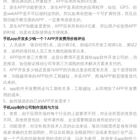
闭、测试调试的工作量较大，APP应用所有的UI元素、
2、原生APP功能更强大，原生APP是系统性的应用程序，短信、GPS、但
是webAPP是不可以做到这些的。所以如果你想做一个可扩展性强，而且后
期功能不断完善的APP，一定要考虑原生的。
3、原生APP加载速度更快，APP应有所有的UI元素、所以用户在使用APP
的时候，但是在实际使用会方便很多。
手机app开发多少钱一个？APP开发费用价格评估
1、人员成本：项目经理1名，设计师2名，前端iOS开发工程师1名，测试2
名，这样的项目组人员工资大概也能核算出来。
2、APP软件第三方费用，这部分费用不是直接给app软件开发公司的，消
息推送、短信验证移动公司等第三方成熟的技术解决方案来支付的。
3、APP开发多少钱还直接与APP的功能点复杂程度有关系，这个道理很简
单，功能越简单的APP软件工期越短，外卖APP、商城APP都是慢慢迭代
出来的。
4、app软件开发费用还与工期有关系，工期越短，从而增加了APP开发费
用的成本。
5、如何描述的自己的APP开发需求？
手机app制作公司制作流程与方法
1、资质，由于应用市场对每个行业的上架要求不同，对企业所需的资质也
不同。其他资质包括：软件著作权、企业需要根据自身所处的行业，
2、功能需求，对没有相关技术人员的企业来说，项目功能需求是很有详细
或者准确的文档说明的，所以在前期企业根据同行业或者类似行业产品，
做一个产品的功能和使用的流程记录。以此为参照，咨询专业app制作公