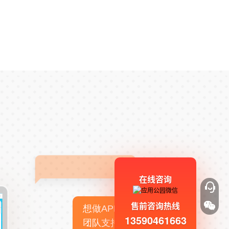
在线咨询
售前咨询热线
想做APP，但没有技术
13590461663
团队支持