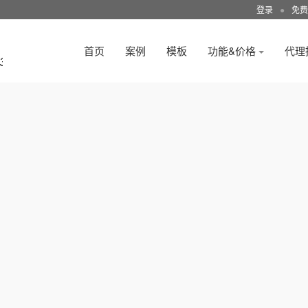
登录
●
免费
首页
案例
模板
功能&价格
代理
3