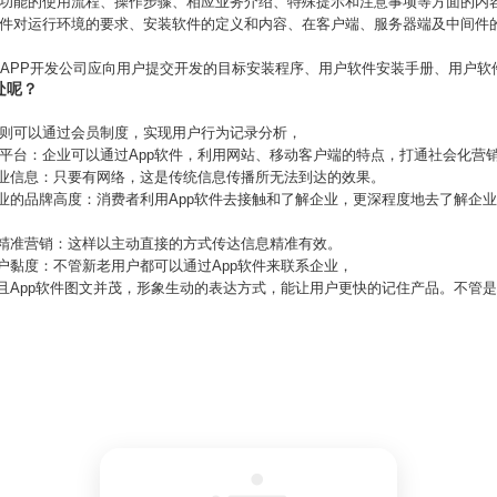
项功能的使用流程、操作步骤、相应业务介绍、特殊提示和注意事项等方面的内
软件对运行环境的要求、安装软件的定义和内容、在客户端、服务器端及中间件
，APP开发公司应向用户提交开发的目标安装程序、用户软件安装手册、用户软
处呢？
业则可以通过会员制度，实现用户行为记录分析，
平台：企业可以通过App软件，利用网站、移动客户端的特点，打通社会化营
企业信息：只要有网络，这是传统信息传播所无法到达的效果。
企业的品牌高度：消费者利用App软件去接触和了解企业，更深程度地去了解企
现精准营销：这样以主动直接的方式传达信息精准有效。
客户黏度：不管新老用户都可以通过App软件来联系企业，
而且App软件图文并茂，形象生动的表达方式，能让用户更快的记住产品。不管