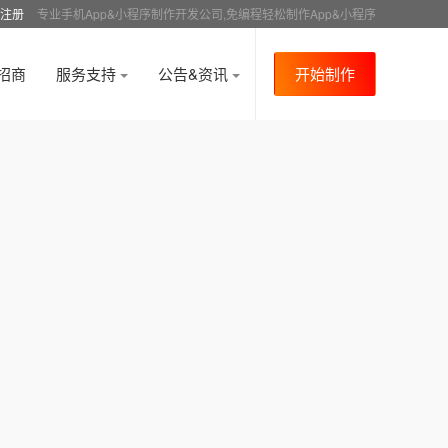
注册
专业手机App&小程序制作开发公司,免编程轻松制作App&小程序
招商
服务支持
公告&资讯
开始制作