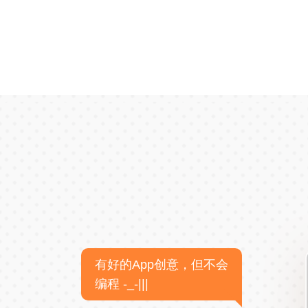
有好的App创意，但不会
编程 -_-|||