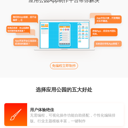
应用公园App制作平台帮你解决
免编程立即制作
选择应用公园的五大好处
用户体验绝佳
无需编程，可视化操作功能自助搭配，个性化编辑排
版。行业主题模板丰富，一键制作