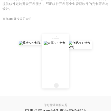
提供软件定制开发开发服务，ERP软件开发等企业管理软件的定制开发与
设计。
南京app开发公司介绍
你可能遇到的问题