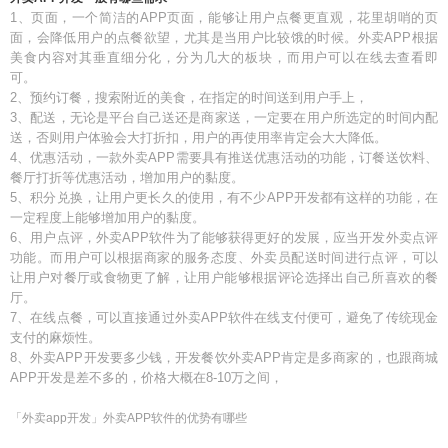
1、页面，一个简洁的APP页面，能够让用户点餐更直观，花里胡哨的页
面，会降低用户的点餐欲望，尤其是当用户比较饿的时候。外卖APP根据
美食内容对其垂直细分化，分为几大的板块，而用户可以在线去查看即
可。
2、预约订餐，搜索附近的美食，在指定的时间送到用户手上，
3、配送，无论是平台自己送还是商家送，一定要在用户所选定的时间内配
送，否则用户体验会大打折扣，用户的再使用率肯定会大大降低。
4、优惠活动，一款外卖APP需要具有推送优惠活动的功能，订餐送饮料、
餐厅打折等优惠活动，增加用户的黏度。
5、积分兑换，让用户更长久的使用，有不少APP开发都有这样的功能，在
一定程度上能够增加用户的黏度。
6、用户点评，外卖APP软件为了能够获得更好的发展，应当开发外卖点评
功能。而用户可以根据商家的服务态度、外卖员配送时间进行点评，可以
让用户对餐厅或食物更了解，让用户能够根据评论选择出自己所喜欢的餐
厅。
7、在线点餐，可以直接通过外卖APP软件在线支付便可，避免了传统现金
支付的麻烦性。
8、外卖APP开发要多少钱，开发餐饮外卖APP肯定是多商家的，也跟商城
APP开发是差不多的，价格大概在8-10万之间，
「外卖app开发」外卖APP软件的优势有哪些