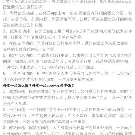
户都可以做出自己的选择，可以根据的口味进行选择，也可以根据根据自
己近期想吃的进行选择。
2、商品信息功能，在外卖app上每一份外卖都会有详细的图文介绍，包
括：外卖价格、外卖内容、外卖评价等等，让用户可以在面对选择的时候
更好的做出自己的判断。
3、优惠劵功能，在外卖app上用户可以根据不同的活动来领取优惠劵使
用，根据不同的使用规则来进行下单购买外卖。
4、在线支付功能，当选择好自己想要的商品，通过在线支付来获取服务，
支持的支付方式包括：支付宝、
5、配送信息功能，当成功下好订单后，如果担心自己的配送信息输入错误
的话，如果发现配送信息错误的话，可以取消订单，或是联系商家告知。
当外卖超时未送达，可以与骑手进行联系，询问原因。
6、订单查询功能，用户可以在个人中心查看自己之前的订单，可以将自己
认为较好的外卖店分享给朋友，一同分享美食的乐趣。
外卖平台怎么做？外卖平台app开发多少钱？
1、成本问题，既然创业决定要开外卖平台，如何整合各种的资源，同时也
得知道怎样的营销方式才能打动人，校园平台做出来了之后，是平台配送
还是个人配送。
2、平台问题，一个好的生意离不开好的平台，现在外卖平台分为两类。一
类是APP外卖，推广起来比较麻烦，个人不建议。聚集周边商家，提供优
质的服务，高效而简洁的处理订单才是至关重要。
3、配送问题，配送的问题，因为有部分高校是严明禁止外卖的，一方面担
心外面的不安全，这样的话我们可以考虑和食堂合作，因为学校的政策变