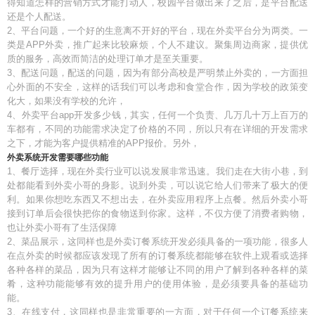
得知道怎样的营销方式才能打动人，校园平台做出来了之后，是平台配送
还是个人配送。
2、平台问题，一个好的生意离不开好的平台，现在外卖平台分为两类。一
类是APP外卖，推广起来比较麻烦，个人不建议。聚集周边商家，提供优
质的服务，高效而简洁的处理订单才是至关重要。
3、配送问题，配送的问题，因为有部分高校是严明禁止外卖的，一方面担
心外面的不安全，这样的话我们可以考虑和食堂合作，因为学校的政策变
化大，如果没有学校的允许，
4、外卖平台app开发多少钱，其实，任何一个负责、几万几十万上百万的
车都有，不同的功能需求决定了价格的不同，所以只有在详细的开发需求
之下，才能为客户提供精准的APP报价。另外，
外卖系统开发需要哪些功能
1、餐厅选择，现在外卖行业可以说发展非常迅速。我们走在大街小巷，到
处都能看到外卖小哥的身影。说到外卖，可以说它给人们带来了极大的便
利。如果你想吃东西又不想出去，在外卖应用程序上点餐。然后外卖小哥
接到订单后会很快把你的食物送到你家。这样，不仅方便了消费者购物，
也让外卖小哥有了生活保障
2、菜品展示，这同样也是外卖订餐系统开发必须具备的一项功能，很多人
在点外卖的时候都应该发现了所有的订餐系统都能够在软件上观看或选择
各种各样的菜品，因为只有这样才能够让不同的用户了解到各种各样的菜
肴，这种功能能够有效的提升用户的使用体验，是必须要具备的基础功
能。
3、在线支付，这同样也是非常重要的一方面，对于任何一个订餐系统来