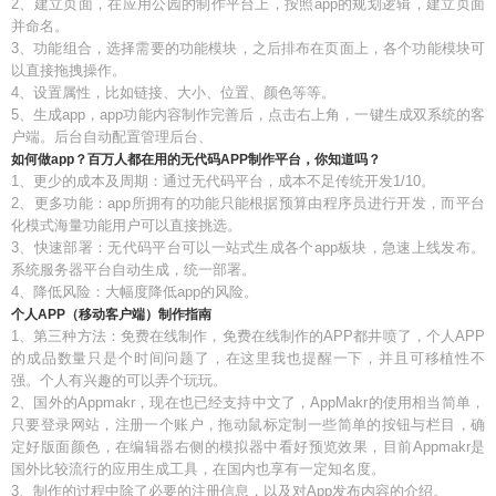
2、建立页面，在应用公园的制作平台上，按照app的规划逻辑，建立页面
并命名。
3、功能组合，选择需要的功能模块，之后排布在页面上，各个功能模块可
以直接拖拽操作。
4、设置属性，比如链接、大小、位置、颜色等等。
5、生成app，app功能内容制作完善后，点击右上角，一键生成双系统的客
户端。后台自动配置管理后台、
如何做app？百万人都在用的无代码APP制作平台，你知道吗？
1、更少的成本及周期：通过无代码平台，成本不足传统开发1/10。
2、更多功能：app所拥有的功能只能根据预算由程序员进行开发，而平台
化模式海量功能用户可以直接挑选。
3、快速部署：无代码平台可以一站式生成各个app板块，急速上线发布。
系统服务器平台自动生成，统一部署。
4、降低风险：大幅度降低app的风险。
个人APP（移动客户端）制作指南
1、第三种方法：免费在线制作，免费在线制作的APP都井喷了，个人APP
的成品数量只是个时间问题了，在这里我也提醒一下，并且可移植性不
强。个人有兴趣的可以弄个玩玩。
2、国外的Appmakr，现在也已经支持中文了，AppMakr的使用相当简单，
只要登录网站，注册一个账户，拖动鼠标定制一些简单的按钮与栏目，确
定好版面颜色，在编辑器右侧的模拟器中看好预览效果，目前Appmakr是
国外比较流行的应用生成工具，在国内也享有一定知名度。
3、制作的过程中除了必要的注册信息，以及对App发布内容的介绍。