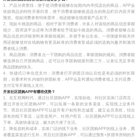
1、产品分类查找：便于使消费者能够在短期内内寻找适合的商品，APP会
依据商品的特性开展归类，便于消费者能够挑选适合的商品栏目内容开展
预览。假如消费者有特殊需求，他还能够在线搜索产品名字。
2、现如今挑选的商品：相对于新手消费者，许多人对该组的商品信息掌握
很少，因而该平台还将为消费者给予现如今挑选的商品。消费者能够点击
商品信息的详细资料来掌握组规则，并授予各位生命。一些便捷和相关作
用还能够使对在线购物有更高标准的消费者形成必须的选购兴趣并刺激消
费者线上消费。
3、商品团购：消费者点一下团购的商品信息，掌握团购的规则。消费者能
够选择自己开团购商品，还可以分享团购链接到第三方，让各位充足享有
商品团购的快乐。
4、快捷式订单信息支付：消费者打开拼团活动以后也是有必须的时长限
期，在要求时长内做到拼团标准，APP会及时通知消费者线上支付花费，
支付宝等开展线上支付。
开发社区团购APP有哪些优势？
1、在互联网时代，通过社区团购APP，实现创收。对社区实体门店而言，
通过开发社区团购APP，可以拓展一条新的业务渠道，实现线上业务环
节。而且社区团购APP可以提升客户粘性和忠诚度，建立会员系统，结合
原有的线下客流，运营老用户。对用户而言，社区团购APP可以实现线上
下单、高效快速送达，极大的方便了生活。
2、降低损耗和成本，实体门店的线下业务，社区团购APP的线上业务，两
者覆盖渠道进行互补，而且社区团购APP，可以通过预售+拼团等营销的方