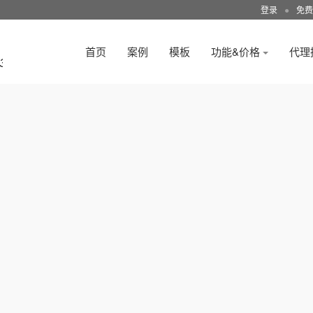
登录
●
免费
首页
案例
模板
功能&价格
代理
3