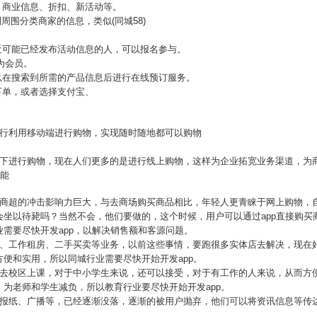
、商业信息、折扣、新活动等。
到周围分类商家的信息，类似(同城58)
近可能已经发布活动信息的人，可以报名参与。
为会员。
以在搜索到所需的产品信息后进行在线预订服务。
下单，或者选择支付宝、
流行利用移动端进行购物，实现随时随地都可以购物
线下进行购物，现在人们更多的是进行线上购物，这样为企业拓宽业务渠道，为
功能
对商超的冲击影响力巨大，与去商场购买商品相比，年轻人更青睐于网上购物，
会坐以待毙吗？当然不会，他们要做的，这个时候，用户可以通过app直接购买
需要尽快开发app，以解决销售额和客源问题。
、工作租房、二手买卖等业务，以前这些事情，要跑很多实体店去解决，现在好
便和实用，所以同城行业需要尽快开始开发app。
要去校区上课，对于中小学生来说，还可以接受，对于有工作的人来说，从而方
为老师和学生减负，所以教育行业要尽快开始开发app。
如报纸、广播等，已经逐渐没落，逐渐的被用户抛弃，他们可以将资讯信息等传