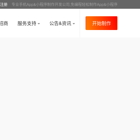
注册
专业手机App&小程序制作开发公司,免编程轻松制作App&小程序
招商
服务支持
公告&资讯
开始制作