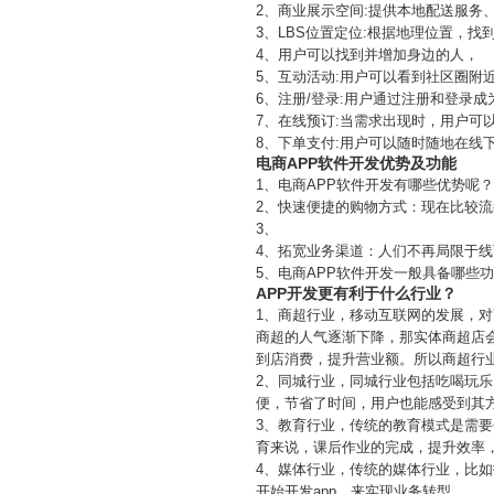
2、商业展示空间:提供本地配送服务
3、LBS位置定位:根据地理位置，找
4、用户可以找到并增加身边的人，
5、互动活动:用户可以看到社区圈附
6、注册/登录:用户通过注册和登录成
7、在线预订:当需求出现时，用户可
8、下单支付:用户可以随时随地在线
电商APP软件开发优势及功能
1、电商APP软件开发有哪些优势呢？
2、快速便捷的购物方式：现在比较
3、
4、拓宽业务渠道：人们不再局限于
5、电商APP软件开发一般具备哪些
APP开发更有利于什么行业？
1、商超行业，移动互联网的发展，
商超的人气逐渐下降，那实体商超店
到店消费，提升营业额。所以商超行业
2、同城行业，同城行业包括吃喝玩乐
便，节省了时间，用户也能感受到其方
3、教育行业，传统的教育模式是需
育来说，课后作业的完成，提升效率，
4、媒体行业，传统的媒体行业，比
开始开发app，来实现业务转型。