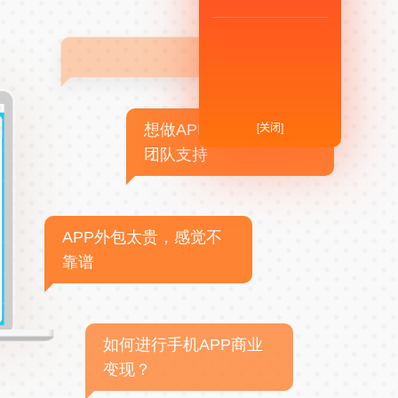
[关闭]
想做APP，但没有技术
团队支持
APP外包太贵，感觉不
靠谱
如何进行手机APP商业
变现？