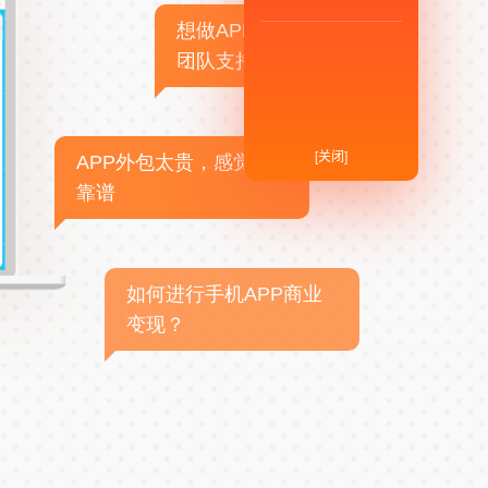
想做APP，但没有技术
团队支持
[关闭]
APP外包太贵，感觉不
靠谱
如何进行手机APP商业
变现？