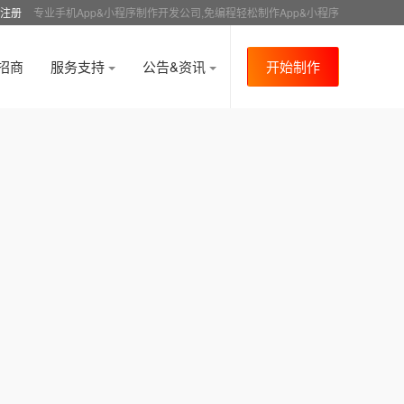
注册
专业手机App&小程序制作开发公司,免编程轻松制作App&小程序
招商
服务支持
公告&资讯
开始制作