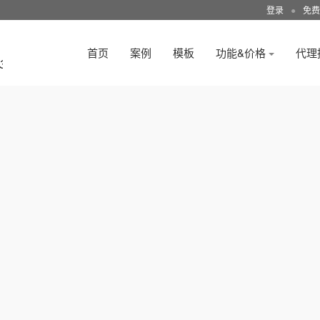
登录
●
免费
首页
案例
模板
功能&价格
代理
3