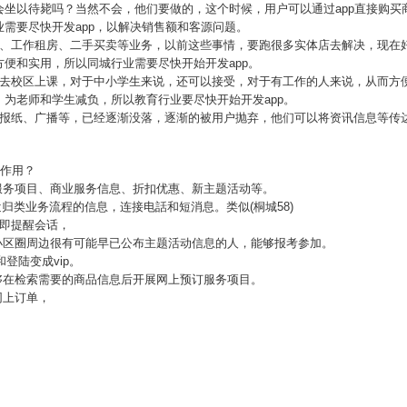
会坐以待毙吗？当然不会，他们要做的，这个时候，用户可以通过app直接购买
需要尽快开发app，以解决销售额和客源问题。
、工作租房、二手买卖等业务，以前这些事情，要跑很多实体店去解决，现在好
便和实用，所以同城行业需要尽快开始开发app。
要去校区上课，对于中小学生来说，还可以接受，对于有工作的人来说，从而方
为老师和学生减负，所以教育行业要尽快开始开发app。
如报纸、广播等，已经逐渐没落，逐渐的被用户抛弃，他们可以将资讯信息等传
么作用？
服务项目、商业服务信息、折扣优惠、新主题活动等。
近归类业务流程的信息，连接电話和短消息。类似(桐城58)
立即提醒会话，
小区圈周边很有可能早已公布主题活动信息的人，能够报考参加。
登陆变成vip。
够在检索需要的商品信息后开展网上预订服务项目。
网上订单，