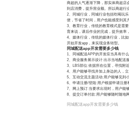
商超的人气逐渐下降，那实体商超店
到店消费，提升营业额。所以商超行业
2、同城行业，同城行业包括吃喝玩乐
便，节省了时间，用户也能感受到其方
3、教育行业，传统的教育模式是需
育来说，课后作业的完成，提升效率，
4、媒体行业，传统的媒体行业，比
开始开发app，来实现业务转型。
同城配送app开发需要多少钱
1、同城配送APP的开发应当具有什
2、商业服务展示设计:出示当地配送
3、LBS部位:依据所在位置，寻找附
4、用户能够寻找并加上身边的人，
5、互动交流主题活动:用户能够见到
6、申请注册/登陆:用户根据申请注册和
7、网上预订:当要求出現时，用户能
8、提交订单付款:用户能够随时随地
同城配送app开发需要多少钱